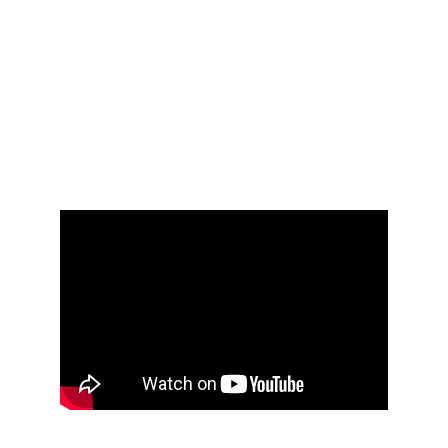
  "¡A la bestia!" 
Kurzfilm
Mexiko, 2018
Zusammenfassung: