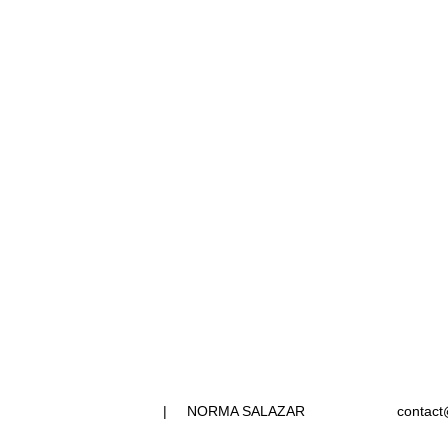
_
|     NORMA SALAZAR
contact