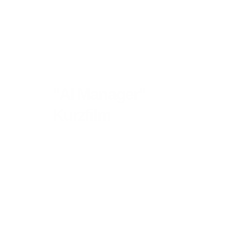
"AI Manager"    
Kurzfilm
Berlin, 2023