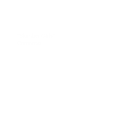
"Slumber Girls"    
Comercial
Berlín, 2024